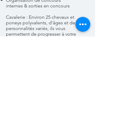
Organisation de
concours
internes
&
sorties en concours
Cavalerie
: Environ 25 chevaux et
poneys polyvalents, d'âges et de
personnalités variés, ils vous
permettent de progresser à votre
rythme.
Pour plus d'informations :
Contactez-nous par téléphone ou
passez directement au centre équestre.